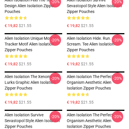
Alien Isolation Feel The Tension
Alien Isolation Survive
-20%
-20%
Design Alien Isolation Zipper
Sevastopol Style Alien Isolation
Pouches
Zipper Pouches
€ 19,82
$21.55
€ 19,82
$21.55
Alien Isolation Unique Motion
Alien Isolation Hide. Run.
-20%
-20%
Tracker Motif Alien Isolation
Scream. Tee Alien Isolation
Zipper Pouches
Zipper Pouches
€ 19,82
$21.55
€ 19,82
$21.55
Alien Isolation The Xenomorph
Alien Isolation The Perfect
-20%
-20%
Lurks Graphic Alien Isolation
Organism Aesthetic Alien
Zipper Pouches
Isolation Zipper Pouches
€ 19,82
$21.55
€ 19,82
$21.55
Alien Isolation Survive
Alien Isolation The Perfect
-20%
-20%
Sevastopol Style Alien Isolation
Organism Aesthetic Alien
Zipper Pouches
Isolation Zipper Pouches