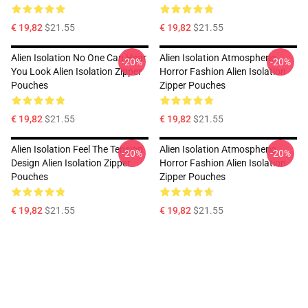
€ 19,82
$21.55
€ 19,82
$21.55
Alien Isolation No One Can Hear
Alien Isolation Atmospheric
-20%
-20%
You Look Alien Isolation Zipper
Horror Fashion Alien Isolation
Pouches
Zipper Pouches
€ 19,82
$21.55
€ 19,82
$21.55
Alien Isolation Feel The Tension
Alien Isolation Atmospheric
-20%
-20%
Design Alien Isolation Zipper
Horror Fashion Alien Isolation
Pouches
Zipper Pouches
€ 19,82
$21.55
€ 19,82
$21.55