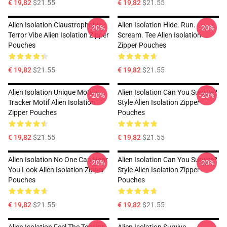
€ 19,82
$21.55
€ 19,82
$21.55
Alien Isolation Claustrophobic
Alien Isolation Hide. Run.
-20%
-20%
Terror Vibe Alien Isolation Zipper
Scream. Tee Alien Isolation
Pouches
Zipper Pouches
€ 19,82
$21.55
€ 19,82
$21.55
Alien Isolation Unique Motion
Alien Isolation Can You Survive?
-20%
-20%
Tracker Motif Alien Isolation
Style Alien Isolation Zipper
Zipper Pouches
Pouches
€ 19,82
$21.55
€ 19,82
$21.55
Alien Isolation No One Can Hear
Alien Isolation Can You Survive?
-20%
-20%
You Look Alien Isolation Zipper
Style Alien Isolation Zipper
Pouches
Pouches
€ 19,82
$21.55
€ 19,82
$21.55