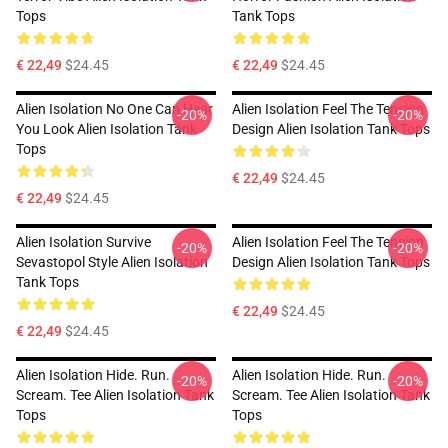
Tops
Tank Tops
€ 22,49
$24.45
€ 22,49
$24.45
Alien Isolation No One Can Hear
Alien Isolation Feel The Tension
-20%
-20%
You Look Alien Isolation Tank
Design Alien Isolation Tank Tops
Tops
€ 22,49
$24.45
€ 22,49
$24.45
Alien Isolation Survive
Alien Isolation Feel The Tension
-20%
-20%
Sevastopol Style Alien Isolation
Design Alien Isolation Tank Tops
Tank Tops
€ 22,49
$24.45
€ 22,49
$24.45
Alien Isolation Hide. Run.
Alien Isolation Hide. Run.
-20%
-20%
Scream. Tee Alien Isolation Tank
Scream. Tee Alien Isolation Tank
Tops
Tops