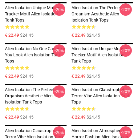
Alien Isolation Unique Motion
Alien Isolation The Perfect
-20%
-20%
Tracker Motif Alien Isolation
Organism Aesthetic Alien
Tank Tops
Isolation Tank Tops
€ 22,49
$24.45
€ 22,49
$24.45
Alien Isolation No One Can Hear
Alien Isolation Unique Motion
-20%
-20%
You Look Alien Isolation Tank
Tracker Motif Alien Isolation
Tops
Tank Tops
€ 22,49
$24.45
€ 22,49
$24.45
Alien Isolation The Perfect
Alien Isolation Claustrophobic
-20%
-20%
Organism Aesthetic Alien
Terror Vibe Alien Isolation Tank
Isolation Tank Tops
Tops
€ 22,49
$24.45
€ 22,49
$24.45
Alien Isolation Claustrophobic
Alien Isolation Atmospheric
-20%
-20%
Terror Vibe Alien Isolation Tank
Horror Fashion Alien Isolation