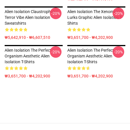
Alien Isolation Claustrophobic
Alien Isolation The Xenomorph
-20%
-20%
Terror Vibe Alien Isolation
Lurks Graphic Alien Isolation T-
Sweatshirts
Shirts
₩5,642,910 - ₩6,607,510
₩3,651,700 - ₩4,202,900
Alien Isolation The Perfect
Alien Isolation The Perfect
-20%
-20%
Organism Aesthetic Alien
Organism Aesthetic Alien
Isolation T-Shirts
Isolation T-Shirts
₩3,651,700 - ₩4,202,900
₩3,651,700 - ₩4,202,900
Footer