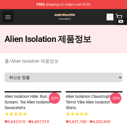
FREE
shipping on orders over $100
Alien Isolation Shop - Official Alien Isolation Merchandis
Open menu
Alien Isolation 제품정보
홈
/
Alien Isolation 제품정보
Alien Isolation Hide. Run.
Alien Isolation Claustrophobic
-20%
-20%
Scream. Tee Alien Isolation
Terror Vibe Alien Isolation T-
Sweatshirts
Shirts
₩5,642,910 - ₩6,607,510
₩3,651,700 - ₩4,202,900