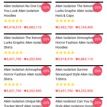
Alien Isolation No One Can Hear
Alien Isolation The Xenomorph
-20%
-20%
You Look Alien Isolation
Lurks Graphic Alien Isolation
Hoodies
Hats & Caps
₩5,918,510 - ₩6,883,110
₩2,962,700 - ₩3,169,400
Alien Isolation The Xenomorph
Alien Isolation Atmospheric
-20%
-20%
Lurks Graphic Alien Isolation T-
Horror Fashion Alien Isolation
Shirts
Hoodies
₩3,651,700 - ₩4,202,900
₩5,918,510 - ₩6,883,110
Alien Isolation Atmospheric
Alien Isolation Survive
-20%
-20%
Horror Fashion Alien Isolation T-
Sevastopol Style Alien Isolation
Shirts
T-Shirts
₩3,651,700 - ₩4,202,900
₩3,651,700 - ₩4,202,900
Alien Isolation Unique Motion
Alien Isolation Can You Survive?
-20%
-20%
Tracker Motif Alien Isolation T-
Style Alien Isolation Hoodies