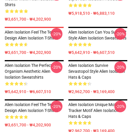
Shirts
₩5,918,510 - ₩6,883,110
₩3,651,700 - ₩4,202,900
Alien Isolation Feel The Tension
Alien Isolation Can You Survive?
-20%
-20%
Design Alien Isolation T-Shirts
Style Alien Isolation Sweatshirts
₩3,651,700 - ₩4,202,900
₩5,642,910 - ₩6,607,510
Alien Isolation The Perfect
Alien Isolation Survive
-20%
-20%
Organism Aesthetic Alien
Sevastopol Style Alien Isolation
Isolation Sweatshirts
Hats & Caps
₩5,642,910 - ₩6,607,510
₩2,962,700 - ₩3,169,400
Alien Isolation Feel The Tension
Alien Isolation Unique Motion
-20%
-20%
Design Alien Isolation T-Shirts
Tracker Motif Alien Isolation
Hats & Caps
₩3,651,700 - ₩4,202,900
₩2,962,700 - ₩3,169,400