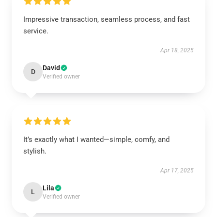
Impressive transaction, seamless process, and fast
service.
Apr 18, 2025
David
D
Verified owner
It’s exactly what I wanted—simple, comfy, and
stylish.
Apr 17, 2025
Lila
L
Verified owner