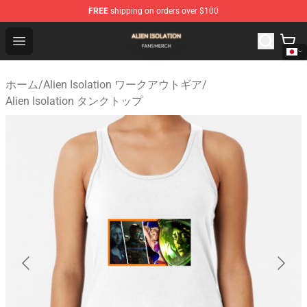
FREE
shipping on orders over $100
Alien Isolation Shop - Official Alien Isolation Merchandis
Open menu
ホーム
/
Alien Isolation ワークアウトギア
/
Alien Isolation タンクトップ