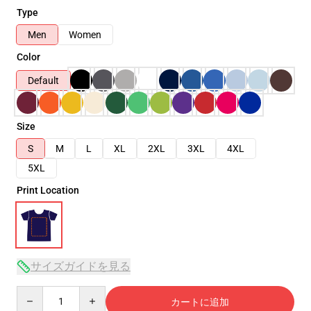
Type
Men
Women
Color
Default
Size
S
M
L
XL
2XL
3XL
4XL
5XL
Print Location
サイズガイドを見る
Quantity
カートに追加