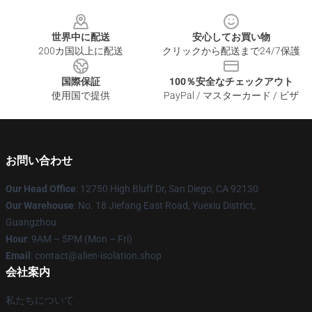
Footer
世界中に配送
安心してお買い物
200カ国以上に配送
クリックから配送まで24/7保護
国際保証
100％安全なチェックアウト
使用国で提供
PayPal / マスターカード / ビザ
お問い合わせ
Our Head Office
: 12750 High Bluff Dr, San Diego, CA 92130
Our Warehouse
: No. 18 Jiefang East Road, Yuexiu District,
Guangzhou
Hour
: 9AM – 5PM (Mon – Fri)
Email
: contact@alien-isolation.shop
会社案内
私たちについて