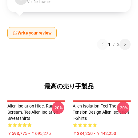
Verified owner
Write your review
1
/
2
最高の売り手製品
Alien Isolation Hide. Run.
Alien Isolation Feel The
-20%
-20%
Scream. Tee Alien Isolation
Tension Design Alien Isolation
Sweatshirts
T-Shirts
￥593,775 - ￥695,275
￥384,250 - ￥442,250