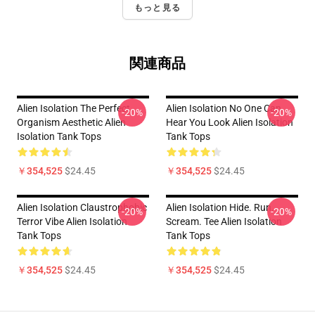
もっと見る
関連商品
Alien Isolation The Perfect
Alien Isolation No One Can
-20%
-20%
Organism Aesthetic Alien
Hear You Look Alien Isolation
Isolation Tank Tops
Tank Tops
￥354,525
$24.45
￥354,525
$24.45
Alien Isolation Claustrophobic
Alien Isolation Hide. Run.
-20%
-20%
Terror Vibe Alien Isolation
Scream. Tee Alien Isolation
Tank Tops
Tank Tops
￥354,525
$24.45
￥354,525
$24.45