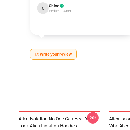
Chloe
C
Verified owner
Write your review
-20%
Alien Isolation No One Can Hear You
Alien Isol
Look Alien Isolation Hoodies
Vibe Alien