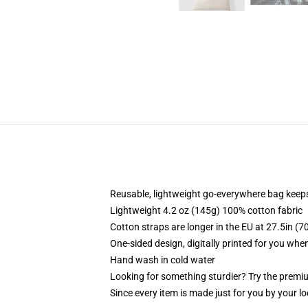
Reusable, lightweight go-everywhere bag keeps
Lightweight 4.2 oz (145g) 100% cotton fabric
Cotton straps are longer in the EU at 27.5in (7
One-sided design, digitally printed for you whe
Hand wash in cold water
Looking for something sturdier? Try the premiu
Since every item is made just for you by your loc