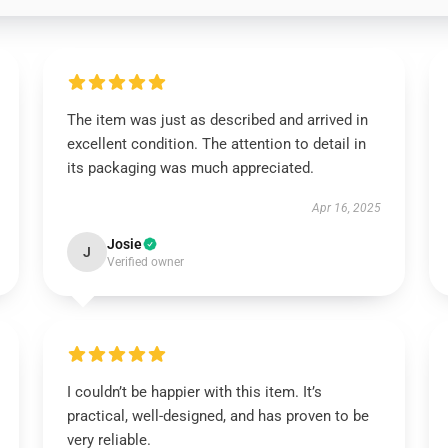
The item was just as described and arrived in
excellent condition. The attention to detail in
its packaging was much appreciated.
Apr 16, 2025
Josie
J
Verified owner
I couldn’t be happier with this item. It’s
practical, well-designed, and has proven to be
very reliable.