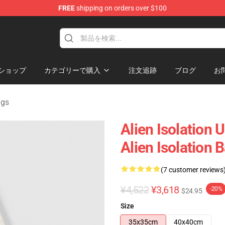
FREE
shipping on orders over $100
ise Store
ショップ
カテゴリーで購入
注文追跡
ブログ
お
ags
Alien Isolation 
Alien Isolation 
(7 customer reviews
¥4,522
¥3,618
-20%
$24.95
Size
35x35cm
40x40cm