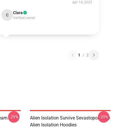
Apr 14, 2025
Clara
C
Verified owner
1
/
2
-20%
-20%
ream. Tee
Alien Isolation Survive Sevastopol Style
Alien Isolation Hoodies