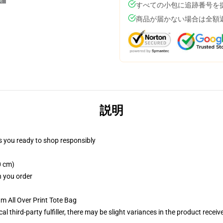
すべての小包に追跡番号を
商品が届かない場合は全額
説明
 you ready to shop responsibly
0 cm)
n you order
m All Over Print Tote Bag
al third-party fulfiller, there may be slight variances in the product receiv