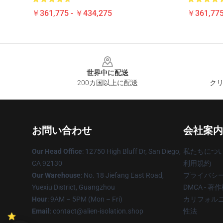
￥361,775 - ￥434,275
￥361,775
Footer
世界中に配送
200カ国以上に配送
クリ
お問い合わせ
会社案内
Our Head Office
: 12750 High Bluff Dr, San Diego,
私たちにつ
CA 92130
利用規約
Our Warehouse
: No. 18 Jiefang East Road,
プライバシ
Yuexiu District, Guangzhou
DMCA - 
Hour
: 9AM – 5PM (Mon – Fri)
カリフォルニ
Email
: contact@alien-isolation.shop
性法