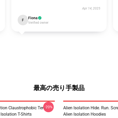
Apr 14, 2025
Fiona
F
Verified owner
最高の売り手製品
-20%
ation Claustrophobic Terror
Alien Isolation Hide. Run. Sc
 Isolation T-Shirts
Alien Isolation Hoodies