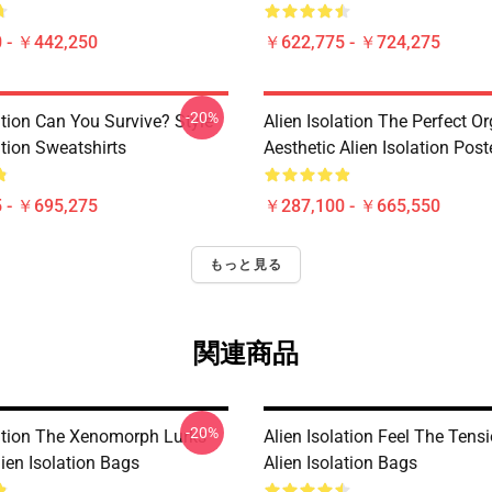
 - ￥442,250
￥622,775 - ￥724,275
-20%
ation Can You Survive? Style
Alien Isolation The Perfect O
ation Sweatshirts
Aesthetic Alien Isolation Post
 - ￥695,275
￥287,100 - ￥665,550
もっと見る
関連商品
-20%
lation The Xenomorph Lurks
Alien Isolation Feel The Tens
ien Isolation Bags
Alien Isolation Bags