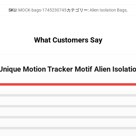
SKU
:
MOCK-bags-1745230745
カテゴリー
:
Alien Isolation Bags
,
What Customers Say
 Unique Motion Tracker Motif Alien Isolat