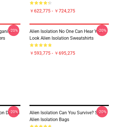
￥622,775 - ￥724,275
-20%
-20%
rganism
Alien Isolation No One Can Hear You
ers
Look Alien Isolation Sweatshirts
￥593,775 - ￥695,275
-20%
-20%
ion Design
Alien Isolation Can You Survive? Style
Alien Isolation Bags