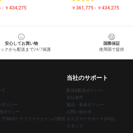
 - ￥434,275
￥361,775 - ￥434,275
安心してお買い物
国際保証
ックから配送まで24/7保護
使用国で提供
当社のサポート
いて
配送&配送ポリシー
支払条件
ーポリシー
返品・返金ポリシー
著作権ポリシー
お問い合わせ
アSB657: サプライチェーンの透明
カスタマーサポート(FAQ)
スタッフ