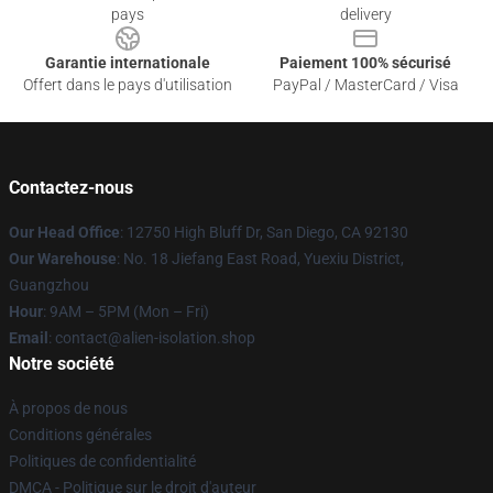
pays
delivery
Garantie internationale
Paiement 100% sécurisé
Offert dans le pays d'utilisation
PayPal / MasterCard / Visa
Contactez-nous
Our Head Office
: 12750 High Bluff Dr, San Diego, CA 92130
Our Warehouse
: No. 18 Jiefang East Road, Yuexiu District,
Guangzhou
Hour
: 9AM – 5PM (Mon – Fri)
Email
: contact@alien-isolation.shop
Notre société
À propos de nous
Conditions générales
Politiques de confidentialité
DMCA - Politique sur le droit d'auteur