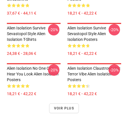
37,67 € - 44,11 €
18,21 € - 42,22 €
Alien Isolation Survive
Alien Isolation Survive
-20%
-20%
Sevastopol Style Alien
Sevastopol Style Alien
Isolation T-Shirts
Isolation Posters
24,38 € - 28,06 €
18,21 € - 42,22 €
Alien Isolation No One Can
Alien Isolation Claustrophobic
-20%
-20%
Hear You Look Alien Isolation
Terror Vibe Alien Isolation
Posters
Posters
18,21 € - 42,22 €
18,21 € - 42,22 €
VOIR PLUS