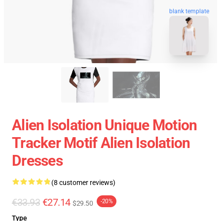
blank template
Alien Isolation Unique Motion
Tracker Motif Alien Isolation
Dresses
(8 customer reviews)
€33.93
€27.14
-20%
$29.50
Type