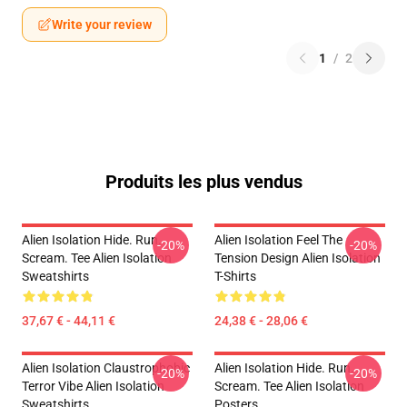
Write your review
1
/
2
Produits les plus vendus
Alien Isolation Hide. Run.
Alien Isolation Feel The
-20%
-20%
Scream. Tee Alien Isolation
Tension Design Alien Isolation
Sweatshirts
T-Shirts
37,67 € - 44,11 €
24,38 € - 28,06 €
Alien Isolation Claustrophobic
Alien Isolation Hide. Run.
-20%
-20%
Terror Vibe Alien Isolation
Scream. Tee Alien Isolation
Sweatshirts
Posters