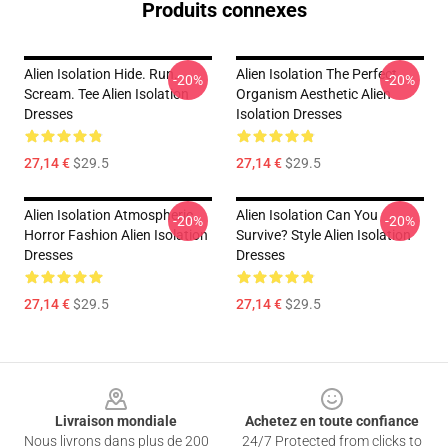
Produits connexes
Alien Isolation Hide. Run.
Alien Isolation The Perfect
-20%
-20%
Scream. Tee Alien Isolation
Organism Aesthetic Alien
Dresses
Isolation Dresses
27,14 €
$29.5
27,14 €
$29.5
Alien Isolation Atmospheric
Alien Isolation Can You
-20%
-20%
Horror Fashion Alien Isolation
Survive? Style Alien Isolation
Dresses
Dresses
27,14 €
$29.5
27,14 €
$29.5
Footer
Livraison mondiale
Achetez en toute confiance
Nous livrons dans plus de 200
24/7 Protected from clicks to