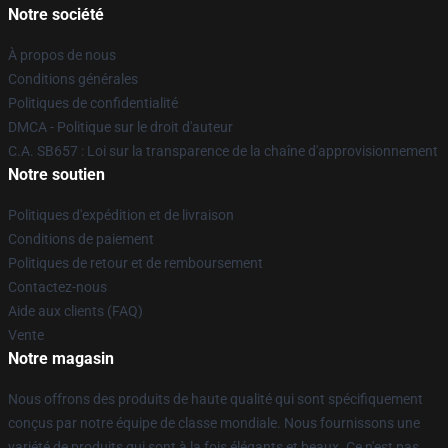
Notre société
À propos de nous
Conditions générales
Politiques de confidentialité
DMCA - Politique sur le droit d'auteur
C.A. SB657 : Loi sur la transparence de la chaîne d'approvisionnement
Notre soutien
Politiques d'expédition et de livraison
Conditions de paiement
Politiques de retour et de remboursement
Contactez-nous
Aide aux clients (FAQ)
Vente
Notre magasin
Nous offrons des produits de haute qualité qui sont spécifiquement
conçus par notre équipe de classe mondiale. Nous fournissons une
variété de produits qui sont à la fois élégants et beaux. Ce n'est pas