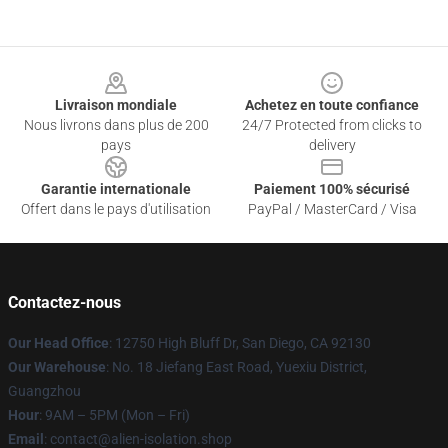
Footer
Livraison mondiale
Achetez en toute confiance
Nous livrons dans plus de 200
24/7 Protected from clicks to
pays
delivery
Garantie internationale
Paiement 100% sécurisé
Offert dans le pays d'utilisation
PayPal / MasterCard / Visa
Contactez-nous
Our Head Office
: 12750 High Bluff Dr, San Diego, CA 92130
Our Warehouse
: No. 18 Jiefang East Road, Yuexiu District,
Guangzhou
Hour
: 9AM – 5PM (Mon – Fri)
Email
: contact@alien-isolation.shop