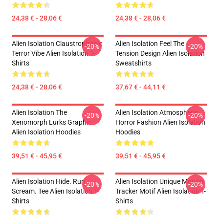
24,38 € - 28,06 €
24,38 € - 28,06 €
Alien Isolation Claustrophobic
Alien Isolation Feel The
-20%
-20%
Terror Vibe Alien Isolation T-
Tension Design Alien Isolation
Shirts
Sweatshirts
24,38 € - 28,06 €
37,67 € - 44,11 €
Alien Isolation The
Alien Isolation Atmospheric
-20%
-20%
Xenomorph Lurks Graphic
Horror Fashion Alien Isolation
Alien Isolation Hoodies
Hoodies
39,51 € - 45,95 €
39,51 € - 45,95 €
Alien Isolation Hide. Run.
Alien Isolation Unique Motion
-20%
-20%
Scream. Tee Alien Isolation T-
Tracker Motif Alien Isolation T-
Shirts
Shirts