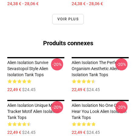
24,38 € - 28,06 €
24,38 € - 28,06 €
VOIR PLUS
Produits connexes
Alien Isolation Survive
Alien Isolation The Perfect
-20%
-20%
Sevastopol Style Alien
Organism Aesthetic Alien
Isolation Tank Tops
Isolation Tank Tops
22,49 €
$24.45
22,49 €
$24.45
Alien Isolation Unique Motion
Alien Isolation No One Can
-20%
-20%
Tracker Motif Alien Isolation
Hear You Look Alien Isolation
Tank Tops
Tank Tops
22,49 €
$24.45
22,49 €
$24.45