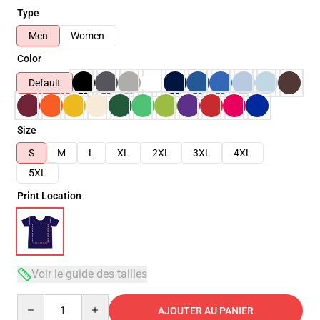
Type
Men
Women
Color
Default
Size
S
M
L
XL
2XL
3XL
4XL
5XL
Print Location
Voir le guide des tailles
Quantity
AJOUTER AU PANIER