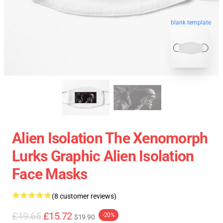
blank template
Alien Isolation The Xenomorph
Lurks Graphic Alien Isolation
Face Masks
(8 customer reviews)
£19.65
£15.72
-20%
$19.90