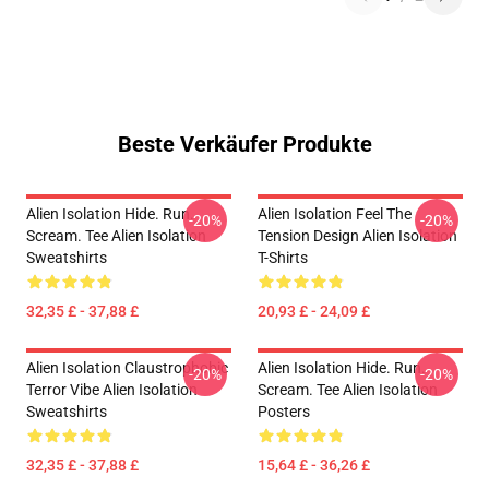
Beste Verkäufer Produkte
Alien Isolation Hide. Run.
Alien Isolation Feel The
-20%
-20%
Scream. Tee Alien Isolation
Tension Design Alien Isolation
Sweatshirts
T-Shirts
32,35 £ - 37,88 £
20,93 £ - 24,09 £
Alien Isolation Claustrophobic
Alien Isolation Hide. Run.
-20%
-20%
Terror Vibe Alien Isolation
Scream. Tee Alien Isolation
Sweatshirts
Posters
32,35 £ - 37,88 £
15,64 £ - 36,26 £