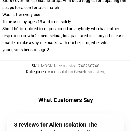
Sturdy over-the-ear elastic straps with bead toggles for adjusting the
straps for a comfortable match
Wash after every use
To be used by ages 13 and older solely
Shouldn't be utilized by or positioned on anybody who has bother
respiration or who's unconscious, incapacitated or in any other case
unable to take away the masks with out help, together with
youngsters beneath age 3
SKU
:
MOCK-face-masks-1745230746
Kategorien
:
Alien Isolation Gesichtsmasken
,
What Customers Say
8 reviews for Alien Isolation The