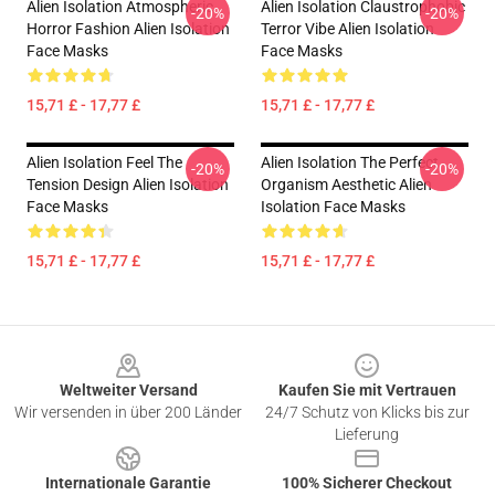
Alien Isolation Atmospheric
Alien Isolation Claustrophobic
-20%
-20%
Horror Fashion Alien Isolation
Terror Vibe Alien Isolation
Face Masks
Face Masks
15,71 £ - 17,77 £
15,71 £ - 17,77 £
Alien Isolation Feel The
Alien Isolation The Perfect
-20%
-20%
Tension Design Alien Isolation
Organism Aesthetic Alien
Face Masks
Isolation Face Masks
15,71 £ - 17,77 £
15,71 £ - 17,77 £
Footer
Weltweiter Versand
Kaufen Sie mit Vertrauen
Wir versenden in über 200 Länder
24/7 Schutz von Klicks bis zur
Lieferung
Internationale Garantie
100% Sicherer Checkout