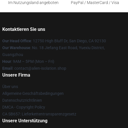
Im Nutzungsland angeboten
PayPal / MasterCard / Visa
Kontaktieren Sie uns
Our Head Office
: 12750 High Bluff Dr, San Diego, CA 92130
Our Warehouse
: No. 18 Jiefang East Road, Yuexiu District,
Guangzhou
Hour
: 9AM – 5PM (Mon – Fri)
Email
: contact@alien-isolation.shop
Unsere Firma
Über uns
Allgemeine Geschäftsbedingungen
Datenschutzrichtlinien
DMCA - Copyright Policy
CA SB657: Lieferkettentransparenzgesetz
Unsere Unterstützung