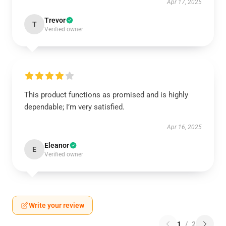
Apr 17, 2025
Trevor
T
Verified owner
This product functions as promised and is highly
dependable; I’m very satisfied.
Apr 16, 2025
Eleanor
E
Verified owner
Write your review
1
/
2