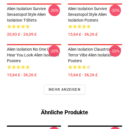
Alien Isolation Survive
Alien Isolation Survive
-20%
-20%
Sevastopol Style Alien
Sevastopol Style Alien
Isolation T-Shirts
Isolation Posters
20,93 £ - 24,09 £
15,64 £ - 36,26 £
Alien Isolation No One Can
Alien Isolation Claustrophobic
-20%
-20%
Hear You Look Alien Isolation
Terror Vibe Alien Isolation
Posters
Posters
15,64 £ - 36,26 £
15,64 £ - 36,26 £
MEHR ANZEIGEN
Ähnliche Produkte