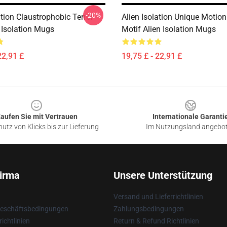
-20%
ation Claustrophobic Terror
Alien Isolation Unique Motion
 Isolation Mugs
Motif Alien Isolation Mugs
22,91 £
19,75 £ - 22,91 £
aufen Sie mit Vertrauen
Internationale Garanti
utz von Klicks bis zur Lieferung
Im Nutzungsland angebo
irma
Unsere Unterstützung
Versand und Lieferrichtlinien
Geschäftsbedingungen
Zahlungsbedingungen
ichtlinien
Return & Refund Richtlinien