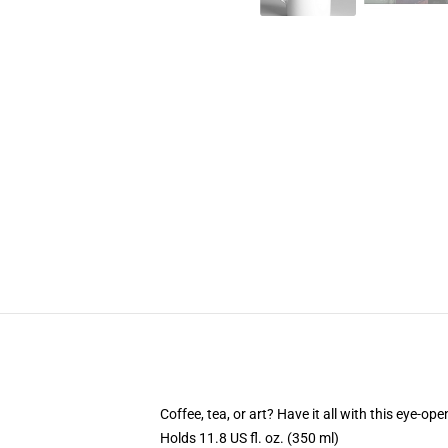
Coffee, tea, or art? Have it all with this eye-o
Holds 11.8 US fl. oz. (350 ml)