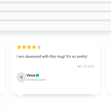
I am obsessed with this mug! It’s so pretty!
Apr 15, 2025
Vince
V
Verified owner