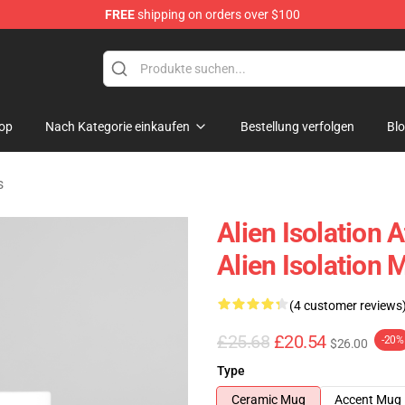
FREE
shipping on orders over $100
ise Store
op
Nach Kategorie einkaufen
Bestellung verfolgen
Bl
s
Alien Isolation
Alien Isolation 
(4 customer reviews
£25.68
£20.54
-20%
$26.00
Type
Ceramic Mug
Accent Mug