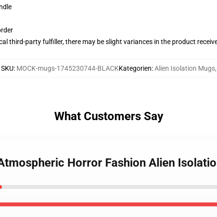
ndle
order
al third-party fulfiller, there may be slight variances in the product receiv
SKU
:
MOCK-mugs-1745230744-BLACK
Kategorien
:
Alien Isolation Mugs
,
What Customers Say
n Atmospheric Horror Fashion Alien Isolat