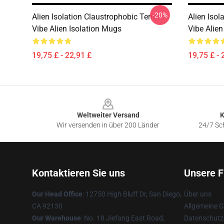
-20%
Alien Isolation Claustrophobic Terror
Alien Isol
Vibe Alien Isolation Mugs
Vibe Alien
19,75 £ - 22,91 £
19,75 £ - 
Footer
Weltweiter Versand
K
Wir versenden in über 200 Länder
24/7 Sch
Kontaktieren Sie uns
Unsere F
Our Head Office
: 12750 High Bluff Dr, San Diego,
Über uns
CA 92130
Allgemeine 
Our Warehouse
: No. 18 Jiefang East Road,
Datenschutzr