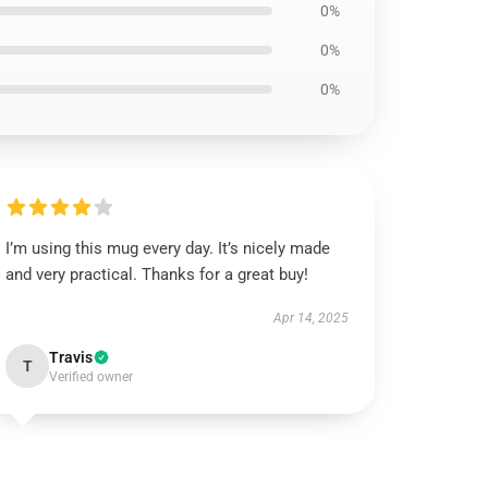
0%
0%
0%
I’m using this mug every day. It’s nicely made
and very practical. Thanks for a great buy!
Apr 14, 2025
Travis
T
Verified owner