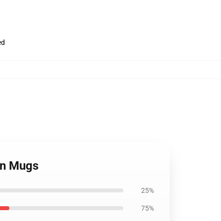
ed
ion Mugs
25%
75%