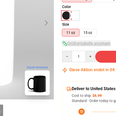
Color
Size
11 oz
15 oz
Größentabelle anzeigen
Quantity
blank template
Diese Aktion endet in
04
Deliver to United States
Cost to ship:
$6.99
Standard - Order today to g