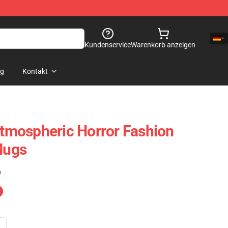
Kundenservice
Warenkorb anzeigen
og
Kontakt
 Atmospheric Horror Fashion
Mugs
)